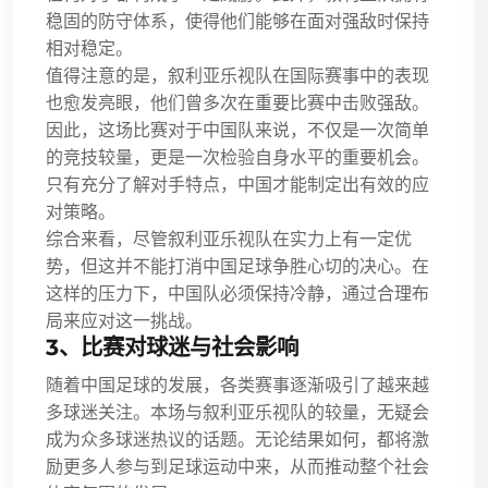
稳固的防守体系，使得他们能够在面对强敌时保持
相对稳定。
值得注意的是，叙利亚乐视队在国际赛事中的表现
也愈发亮眼，他们曾多次在重要比赛中击败强敌。
因此，这场比赛对于中国队来说，不仅是一次简单
的竞技较量，更是一次检验自身水平的重要机会。
只有充分了解对手特点，中国才能制定出有效的应
对策略。
综合来看，尽管叙利亚乐视队在实力上有一定优
势，但这并不能打消中国足球争胜心切的决心。在
这样的压力下，中国队必须保持冷静，通过合理布
局来应对这一挑战。
3、比赛对球迷与社会影响
随着中国足球的发展，各类赛事逐渐吸引了越来越
多球迷关注。本场与叙利亚乐视队的较量，无疑会
成为众多球迷热议的话题。无论结果如何，都将激
励更多人参与到足球运动中来，从而推动整个社会