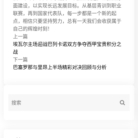
面建设，以实现长远发展目标。从基层青训到职业
联赛，再到国家代表队，每一步都是一个新的起
点，相信只要坚持努力，总有一天我们会收获属于
自己的辉煌时刻！
上一篇
埃瓦尔主场迎战巴列卡诺双方争夺西甲宝贵积分之
战
下一篇
巴塞罗那与里昂上半场精彩对决回顾与分析