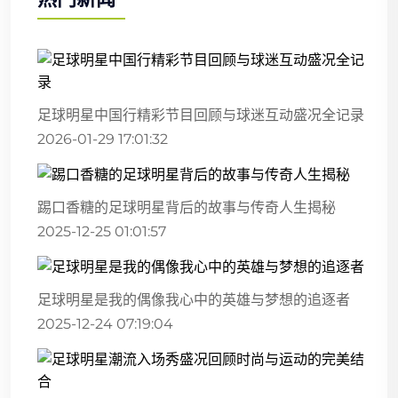
足球明星中国行精彩节目回顾与球迷互动盛况全记录
2026-01-29 17:01:32
踢口香糖的足球明星背后的故事与传奇人生揭秘
2025-12-25 01:01:57
足球明星是我的偶像我心中的英雄与梦想的追逐者
2025-12-24 07:19:04