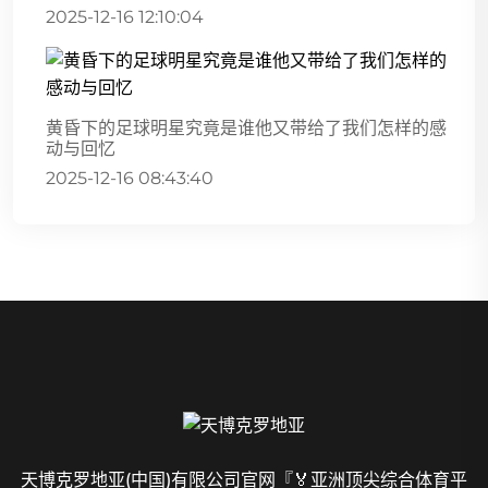
2025-12-16 12:10:04
黄昏下的足球明星究竟是谁他又带给了我们怎样的感
动与回忆
2025-12-16 08:43:40
天博克罗地亚(中国)有限公司官网『🏅亚洲顶尖综合体育平