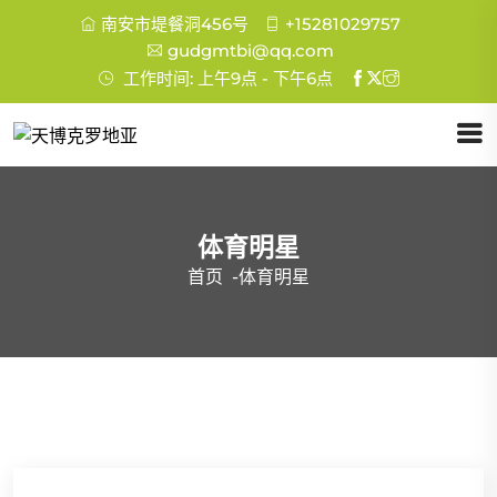
南安市堤餐洞456号
+15281029757
gudgmtbi@qq.com
工作时间: 上午9点 - 下午6点
体育明星
首页
-
体育明星