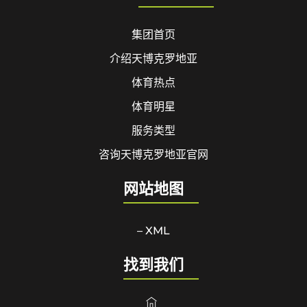
集团首页
介绍天博克罗地亚
体育热点
体育明星
服务类型
咨询天博克罗地亚官网
网站地图
– XML
找到我们