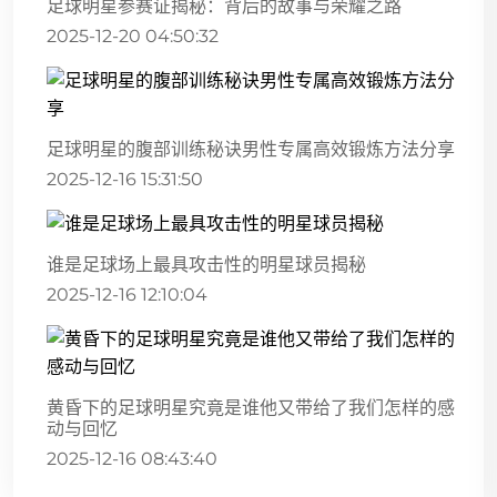
足球明星参赛证揭秘：背后的故事与荣耀之路
2025-12-20 04:50:32
足球明星的腹部训练秘诀男性专属高效锻炼方法分享
2025-12-16 15:31:50
谁是足球场上最具攻击性的明星球员揭秘
2025-12-16 12:10:04
黄昏下的足球明星究竟是谁他又带给了我们怎样的感
动与回忆
2025-12-16 08:43:40