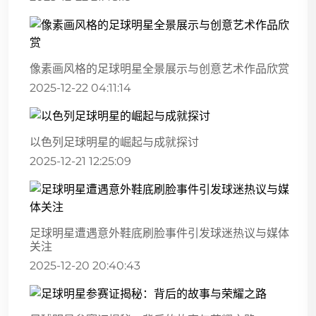
像素画风格的足球明星全景展示与创意艺术作品欣赏
2025-12-22 04:11:14
以色列足球明星的崛起与成就探讨
2025-12-21 12:25:09
足球明星遭遇意外鞋底刷脸事件引发球迷热议与媒体
关注
2025-12-20 20:40:43