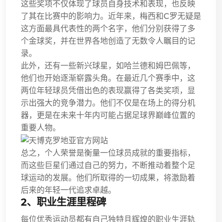
这些奖项不仅体现了球员自身技术和表现，也反映
了其在比赛中的影响力。近年来，梅西和C罗无疑是
这方面最具代表性的两个名字，他们分别获得了多
个金球奖，并在世界各地创造了无数令人瞩目的记
录。
此外，还有一些新兴球星，如哈兰德和姆巴佩等，
他们也开始逐渐崭露头角。在最近几个赛季中，这
两位年轻球员凭借出色的表现赢得了各类奖项，显
示出强大的竞争潜力。他们不仅是在场上的得分机
器，更是在未来十年内可能占据足球界巅峰位置的
重要人物。
总之，个人荣誉是衡量一位球员成就的重要指标，
而这些巨星们通过自己的努力，不断推动着整个足
球运动的发展。他们所取得的一切成果，将激励着
后来的年轻一代追求卓越。
2、职业生涯里程碑
每位优秀运动员都有自己独特且辉煌的职业生涯轨