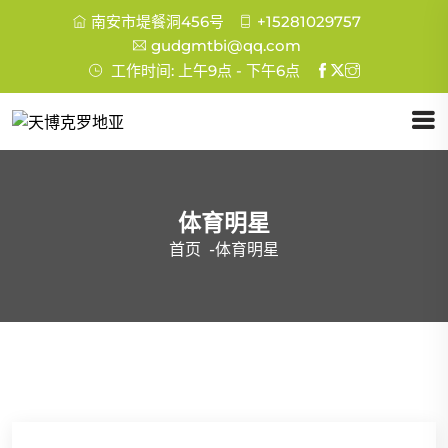
南安市堤餐洞456号
+15281029757
gudgmtbi@qq.com
工作时间: 上午9点 - 下午6点
体育明星
首页
-
体育明星