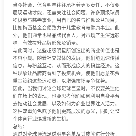
当今社会，体育明星往往承担着更多责任，不仅要
展现运动才能，还需关注社会问题。许多顶级球员
积极参与慈善事业，用自己的名气推动公益项目，
比如梅西基金会便致力于儿童教育与健康事业。此
外，他们通常也是品牌代言人，对市场产生深远影
响，有效提升品牌形象及销量。
与此同时，这些超级明星所创造出的商业价值也是
不容小觑。随着社交媒体的发展，他们能迅速传播
信息，与粉丝互动，从而形成庞大的粉丝经济。这
种现象让品牌商看到了投资机会，使他们愿意花费
重金签约这些运动员，以增强市场竞争优势。
因此，当我们讨论全球足球巨星时，不仅要关注他
们在场上的表现，也要思考他们如何利用自身平台
去推动社会发展，以及如何为商业世界注入活力。
这种双重角色赋予他们更高层次的意义，同时让整
个体育行业焕发新的生机。
总结：
通过对全球顶流足球明星名单及其成就进行分析，