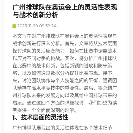
广州排球队在奥运会上的灵活性表现
与战术创新分析
2025-11-20 09:39:24
本文旨在对广州排球队在奥运会上的灵活性表现与
战术创新进行深入分析。首先，文章将从技术层面
探讨球队的灵活应变能力，如何在比赛中调整战术
以应对不同对手的挑战。其次，将分析广州排球队
在比赛中的战术创新，包括新颖的进攻和防守策
略，以及如何通过数据分析提升比赛表现。接下
来，讨论团队协作与个人技能之间的平衡，强调团
队精神在高水平竞技中的重要性。最后，将总结广
州排球队未来的发展方向以及其给中国排球带来的
启示。通过这四个方面的详细探讨，我们期望为读
者提供一个全面而深刻的理解。
1、技术层面的灵活性
广州排球队展现出的灵活性体现在多个技术细节