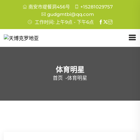
南安市堤餐洞456号
+15281029757
gudgmtbi@qq.com
工作时间: 上午9点 - 下午6点
体育明星
首页
-
体育明星