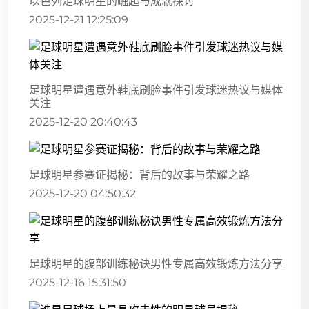
以色列足球明星的崛起与成就探讨
2025-12-21 12:25:09
足球明星遭遇意外鞋底刷脸事件引发球迷热议与媒体
关注
2025-12-20 20:40:43
足球明星参赛证揭秘：背后的故事与荣耀之路
2025-12-20 04:50:32
足球明星的腹部训练秘诀男性专属高效锻炼方法分享
2025-12-16 15:31:50