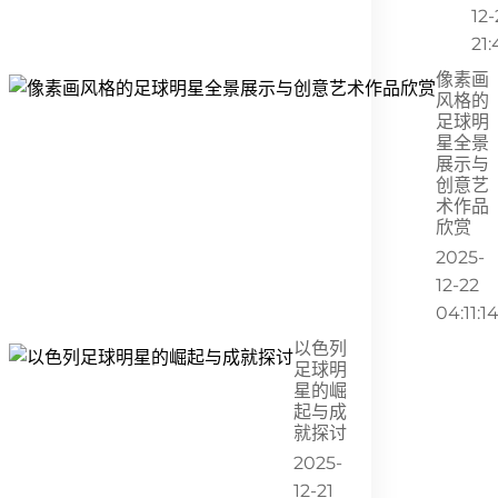
12-
21:
像素画
风格的
足球明
星全景
展示与
创意艺
术作品
欣赏
2025-
12-22
04:11:1
以色列
足球明
星的崛
起与成
就探讨
2025-
12-21