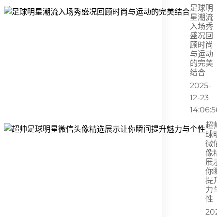
足球明
星潮流
入场秀
盛况回
顾时尚
与运动
的完美
结合
2025-
12-23
14:06:5
超
球
微
像
展
你
提
力
性
20