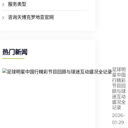
服务类型
咨询天博克罗地亚官网
热门新闻
足球明
星中国
行精彩
节目回
顾与球
迷互动
盛况全
记录
2026-
01-29