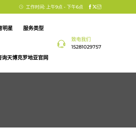
工作时间: 上午9点 - 下午6点
育明星
服务类型
致电我们
15281029757
咨询天博克罗地亚官网