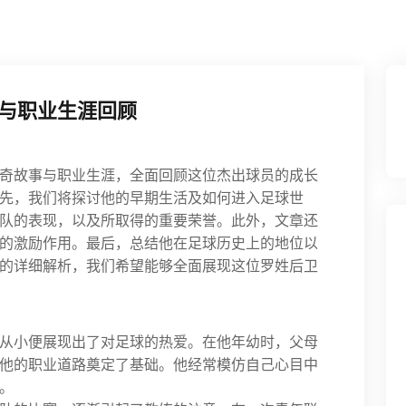
与职业生涯回顾
奇故事与职业生涯，全面回顾这位杰出球员的成长
先，我们将探讨他的早期生活及如何进入足球世
队的表现，以及所取得的重要荣誉。此外，文章还
的激励作用。最后，总结他在足球历史上的地位以
的详细解析，我们希望能够全面展现这位罗姓后卫
从小便展现出了对足球的热爱。在他年幼时，父母
他的职业道路奠定了基础。他经常模仿自己心目中
。