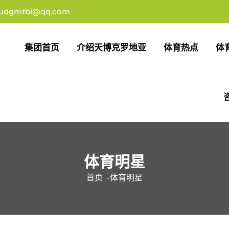
udgmtbi@qq.com
集团首页
介绍天博克罗地亚
体育热点
体
体育明星
首页
-
体育明星