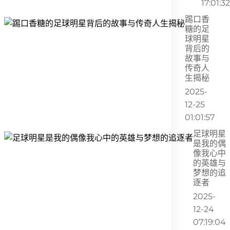
17:01:32
踢口香
糖的足
球明星
背后的
故事与
传奇人
生揭秘
2025-
12-25
01:01:57
足球明星
是我的偶
像我心中
的英雄与
梦想的追
逐者
2025-
12-24
07:19:04