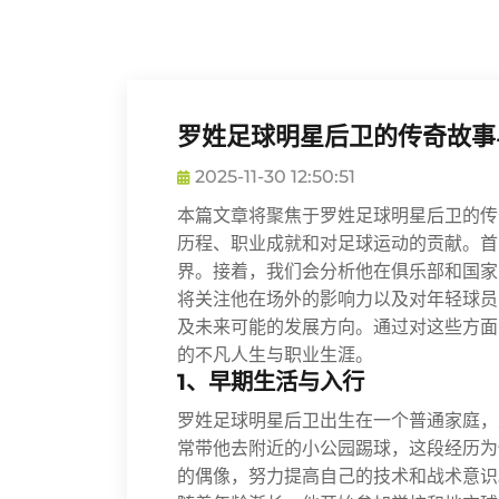
罗姓足球明星后卫的传奇故事
2025-11-30 12:50:51
本篇文章将聚焦于罗姓足球明星后卫的传
历程、职业成就和对足球运动的贡献。首
界。接着，我们会分析他在俱乐部和国家
将关注他在场外的影响力以及对年轻球员
及未来可能的发展方向。通过对这些方面
的不凡人生与职业生涯。
1、早期生活与入行
罗姓足球明星后卫出生在一个普通家庭，
常带他去附近的小公园踢球，这段经历为
的偶像，努力提高自己的技术和战术意识