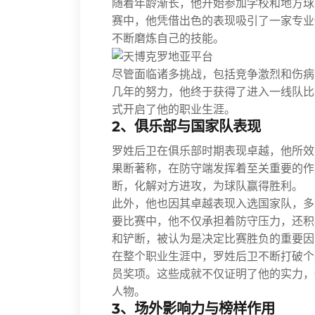
随着年龄渐长，他开始参加学校和地方球
赛中，他凭借出色的表现吸引了一家专业
不断磨炼自己的技能。
尽管面临诸多挑战，包括竞争激烈和伤病
几年的努力，他终于获得了进入一线队比
式开启了他的职业生涯。
2、俱乐部与国家队表现
罗姓后卫在俱乐部时期表现卓越，他所效
果断著称，在防守端发挥着至关重要的作
断，化解对方进攻，为球队赢得胜利。
此外，他也因其卓越表现入选国家队，多
要比赛中，他不仅承担着防守压力，还积
和铲断，被认为是决定比赛胜负的重要因
在整个职业生涯中，罗姓后卫不断打破个
员奖项。这些成就不仅证明了他的实力，
人物。
3、场外影响力与榜样作用