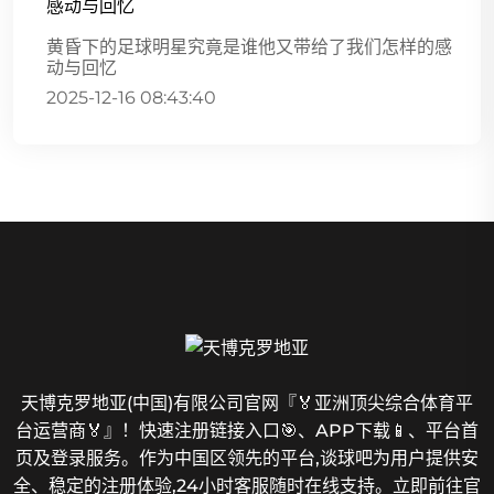
黄昏下的足球明星究竟是谁他又带给了我们怎样的感
动与回忆
2025-12-16 08:43:40
天博克罗地亚(中国)有限公司官网『🏅亚洲顶尖综合体育平
台运营商🏅』！快速注册链接入口🎯、APP下载📱、平台首
页及登录服务。作为中国区领先的平台,谈球吧为用户提供安
全、稳定的注册体验,24小时客服随时在线支持。立即前往官