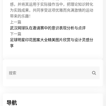
感，并将其运用于实际操作当中，把理论知识转化
为实践成果，共同享受这项优雅而充满激情的运动
带来的乐趣！
上一篇
武汉网球队在邀请赛中的意识表现分析与点评
下一篇
足球明星印花图案大全精美图片欣赏与设计灵感分
享
导航