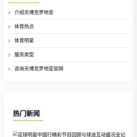
介绍天博克罗地亚
体育热点
体育明星
服务类型
咨询天博克罗地亚官网
热门新闻