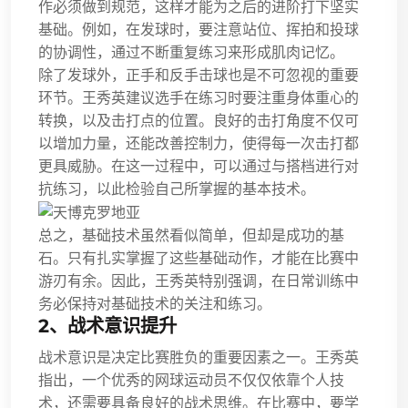
作必须做到规范，这样才能为之后的进阶打下坚实
基础。例如，在发球时，要注意站位、挥拍和投球
的协调性，通过不断重复练习来形成肌肉记忆。
除了发球外，正手和反手击球也是不可忽视的重要
环节。王秀英建议选手在练习时要注重身体重心的
转换，以及击打点的位置。良好的击打角度不仅可
以增加力量，还能改善控制力，使得每一次击打都
更具威胁。在这一过程中，可以通过与搭档进行对
抗练习，以此检验自己所掌握的基本技术。
总之，基础技术虽然看似简单，但却是成功的基
石。只有扎实掌握了这些基础动作，才能在比赛中
游刃有余。因此，王秀英特别强调，在日常训练中
务必保持对基础技术的关注和练习。
2、战术意识提升
战术意识是决定比赛胜负的重要因素之一。王秀英
指出，一个优秀的网球运动员不仅仅依靠个人技
术，还需要具备良好的战术思维。在比赛中，要学