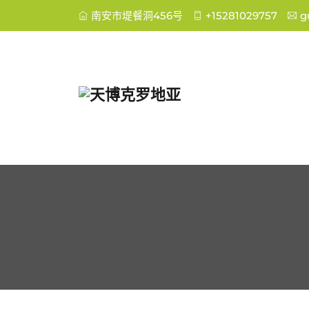
南安市堤餐洞456号
+15281029757
g