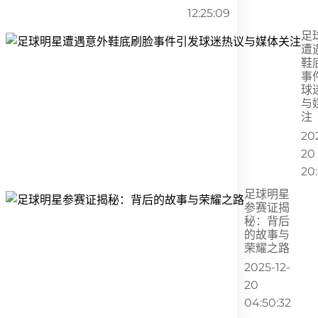
12:25:09
足
遭
鞋
事
球
与
注
20
20
20
足球明星
参赛证揭
秘：背后
的故事与
荣耀之路
2025-12-
20
04:50:32