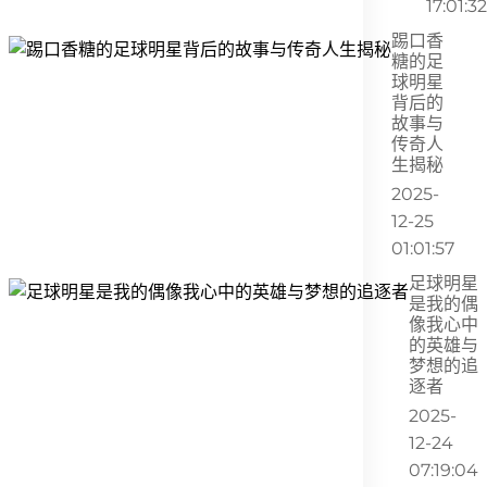
17:01:32
踢口香
糖的足
球明星
背后的
故事与
传奇人
生揭秘
2025-
12-25
01:01:57
足球明星
是我的偶
像我心中
的英雄与
梦想的追
逐者
2025-
12-24
07:19:04