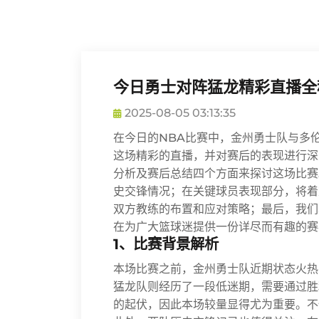
今日勇士对阵猛龙精彩直播全
2025-08-05 03:13:35
在今日的NBA比赛中，金州勇士队与多
这场精彩的直播，并对赛后的表现进行深
分析及赛后总结四个方面来探讨这场比赛
史交锋情况；在关键球员表现部分，将着
双方教练的布置和应对策略；最后，我们
在为广大篮球迷提供一份详尽而有趣的赛
1、比赛背景解析
本场比赛之前，金州勇士队近期状态火热
猛龙队则经历了一段低迷期，需要通过胜
的起伏，因此本场较量显得尤为重要。不