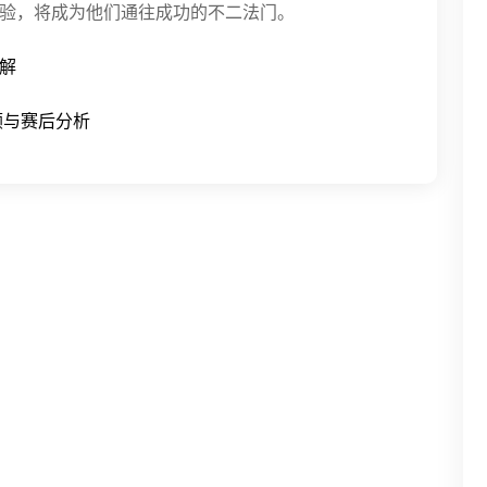
验，将成为他们通往成功的不二法门。
解
顾与赛后分析