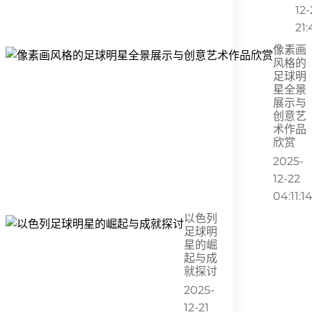
12-
21:
像素画
风格的
足球明
星全景
展示与
创意艺
术作品
欣赏
2025-
12-22
04:11:1
以色列
足球明
星的崛
起与成
就探讨
2025-
12-21