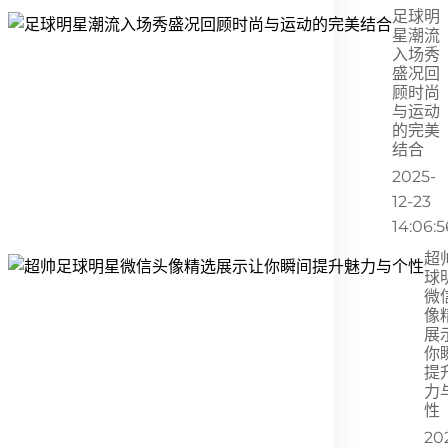
足球明
星潮流
入场秀
盛况回
顾时尚
与运动
的完美
结合
2025-
12-23
14:06:5
超
球
微
像
展
你
提
力
性
20