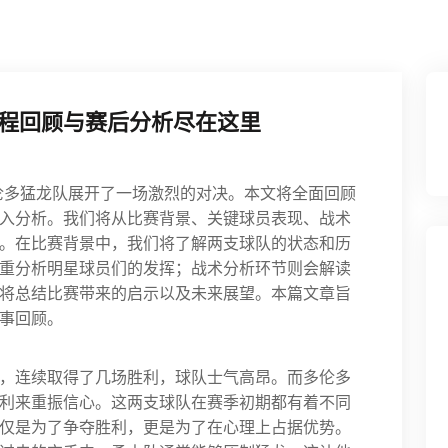
程回顾与赛后分析尽在这里
伦多猛龙队展开了一场激烈的对决。本文将全面回顾
入分析。我们将从比赛背景、关键球员表现、战术
。在比赛背景中，我们将了解两支球队的状态和历
重分析明星球员们的发挥；战术分析环节则会解读
将总结比赛带来的启示以及未来展望。本篇文章旨
事回顾。
，连续取得了几场胜利，球队士气高昂。而多伦多
利来重振信心。这两支球队在赛季初期都有着不同
仅是为了争夺胜利，更是为了在心理上占据优势。