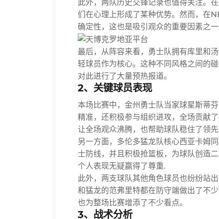
此外，两队历史交锋记录也值得关注。在
们在心理上形成了某种优势。然而，在N
确定性，这也是吸引观众的重要因素之一
最后，从阵容来看，勇士队拥有库里和汤
轻球员作为核心。这种不同风格之间的碰
对此进行了大量预热报道。
2、关键球员表现
本场比赛中，金州勇士队当家球星斯蒂芬
精准，还积极参与组织进攻，全场贡献了
让全场观众沸腾，也帮助球队稳住了领先
另一方面，多伦多猛龙队核心西亚卡姆同
士防线，并且积极抢篮板，为球队创造二
个人表现无疑赢得了尊重.
此外，两支球队其他角色球员也纷纷站出
和猛龙的范弗里特都在防守端做出了不少
也为整场比赛增添了不少看点。
3、战术分析