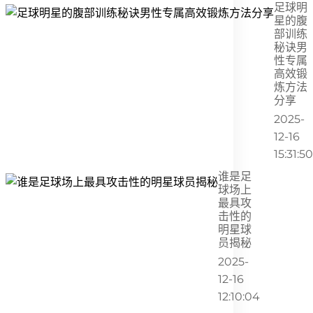
足球明
星的腹
部训练
秘诀男
性专属
高效锻
炼方法
分享
2025-
12-16
15:31:50
谁是足
球场上
最具攻
击性的
明星球
员揭秘
2025-
12-16
12:10:04