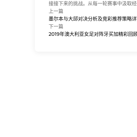
接接下来的挑战。从每一轮赛事中汲取经
上一篇
墨尔本与大邱对决分析及竞彩推荐策略详
下一篇
2019年澳大利亚女足对阵牙买加精彩回