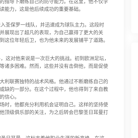
的指导下磨练自己的防守能力。在这里，他不仅学
读能力，这是他后续成功的重要基础。
式进入圣保罗一线队，并迅速成为球队主力。这段时
并展现出了超凡的表现，为自己赢得了更大的关
到这位年轻后卫，也为他未来的发展铺平了道路。
罗马，这对他来说是一次巨大的挑战。初到欧洲足坛，
等诸多困难。然而，这些并没有击倒他，而是促使
大利联赛独特的战术风格。他通过不断磨练自己的
或缺的一部分。在这个过程中，他也得到了来自教
的信心。
场时，他都充分利用机会证明自己。这样的坚持使
他顶级俱乐部的关注，为之后转会巴黎圣日耳曼打