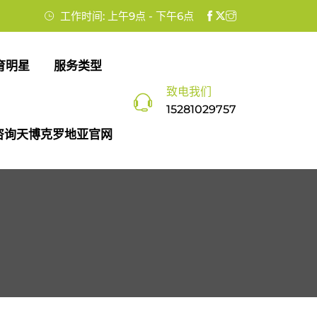
工作时间: 上午9点 - 下午6点
育明星
服务类型
致电我们
15281029757
咨询天博克罗地亚官网