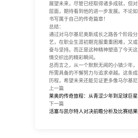
展望未来，尽管已经取得诸多成就，但对
层面，期待看到他的进一步发展。不论如
书写属于自己的传奇篇章！
总结：
通过对马尔基尼奥斯成长之路各个阶段分
艺，在职业生涯初期克服重重困难，又或
奋与坚持。而正是这种精神塑造了今天这
情交织出的精彩瞬间。
总而言之，从一个默默无闻的小镇少年，
所需具备的不懈努力与追求卓越。这条成
历程，希望未来还能见证更多像马尔基尼
上一篇
莱奥的传奇旅程：从青涩少年到足球巨星
下一篇
活塞与凯尔特人对决前瞻分析及比赛结果