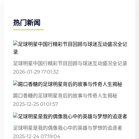
热门新闻
足球明星中国行精彩节目回顾与球迷互动盛况全记录
2026-01-29 17:01:32
踢口香糖的足球明星背后的故事与传奇人生揭秘
2025-12-25 01:01:57
足球明星是我的偶像我心中的英雄与梦想的追逐者
2025-12-24 07:19:04