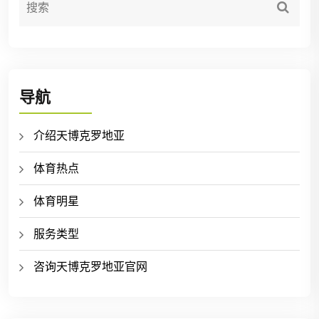
导航
介绍天博克罗地亚
体育热点
体育明星
服务类型
咨询天博克罗地亚官网