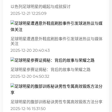
以色列足球明星的崛起与成就探讨
2025-12-21 12:25:09
足球明星遭遇意外鞋底刷脸事件引发球迷热议与媒体
关注
2025-12-20 20:40:43
足球明星参赛证揭秘：背后的故事与荣耀之路
2025-12-20 04:50:32
足球明星的腹部训练秘诀男性专属高效锻炼方法分享
2025-12-16 15:31:50