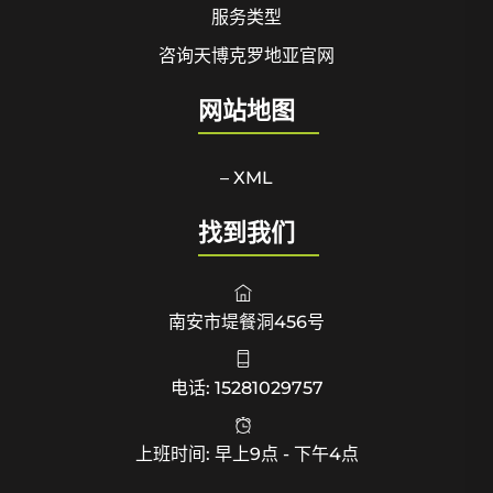
服务类型
咨询天博克罗地亚官网
网站地图
– XML
找到我们
南安市堤餐洞456号
电话: 15281029757
上班时间: 早上9点 - 下午4点