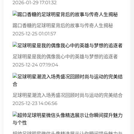
2026-01-29 17:01:32
踢口香糖的足球明星背后的故事与传奇人生揭秘
2025-12-25 01:01:57
足球明星是我的偶像我心中的英雄与梦想的追逐者
2025-12-24 07:19:04
足球明星潮流入场秀盛况回顾时尚与运动的完美结合
2025-12-23 14:06:56
超帅足球明星微信头像精选展示让你瞬间提升魅力与