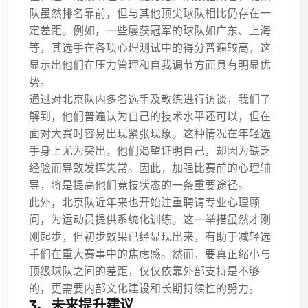
队虽然排名靠前，但与其他顶尖球队相比仍存在一
定差距。例如，一些屡获冠军的球队如广东、上海
等，其选手在各项心理测试中的得分普遍较高，这
显示出他们在压力管理和自我调节方面具有明显优
势。
通过对北京队内多名选手及教练进行访谈，我们了
解到，他们普遍认为自己的技术水平还可以，但在
面对大赛时容易出现紧张现象。这种情况在年轻选
手身上尤为突出，他们渴望证明自己，却因为缺乏
经验而导致发挥失常。因此，加强比赛前的心理辅
导，将是提高他们竞技状态的一条重要途径。
此外，北京队近年来也开始注重聘请专业心理顾
问，为运动员提供系统化训练。这一举措虽然才刚
刚起步，但初步效果已经显现出来，有助于减轻选
手们在重大赛事中的焦虑感。然而，要真正缩小与
顶级球队之间的差距，仅仅依靠外部支持是不够
的，更需要内部文化建设和长期持续性的努力。
3、未来提升建议