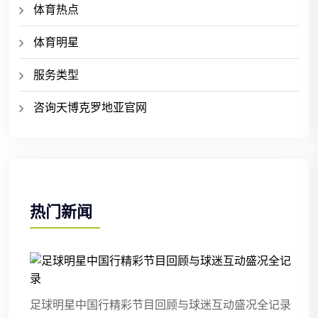
体育热点
体育明星
服务类型
咨询天博克罗地亚官网
热门新闻
足球明星中国行精彩节目回顾与球迷互动盛况全记录