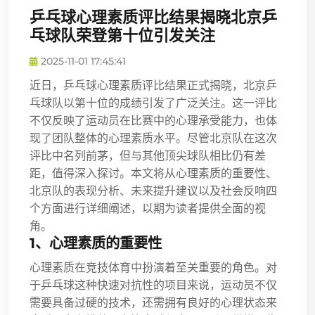
乒乓球心理素质评比结果揭晓北京乒
乓球队荣登第十位引发关注
2025-11-01 17:45:41
近日，乒乓球心理素质评比结果正式揭晓，北京乒
乓球队以第十位的成绩引发了广泛关注。这一评比
不仅反映了运动员在比赛中的心理承受能力，也体
现了团队整体的心理素质水平。尽管北京队在这次
评比中名列前茅，但与其他顶尖球队相比仍有差
距，值得深入探讨。本文将从心理素质的重要性、
北京队的表现分析、未来提升建议以及社会反响四
个方面进行详细阐述，以期为读者提供全面的视
角。
1、心理素质的重要性
心理素质在竞技体育中扮演着至关重要的角色。对
于乒乓球这种快速对抗性的项目来说，运动员不仅
需要具备过硬的技术，还需拥有良好的心理状态来