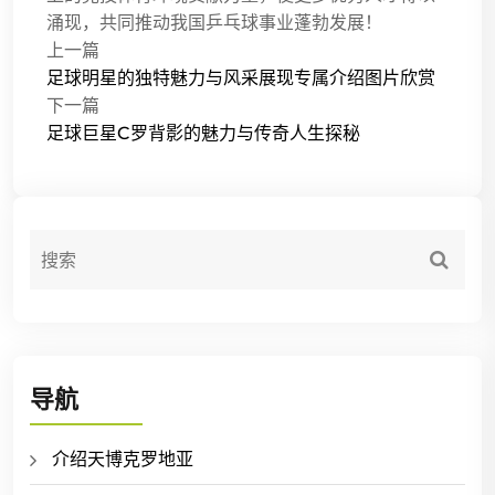
涌现，共同推动我国乒乓球事业蓬勃发展！
上一篇
足球明星的独特魅力与风采展现专属介绍图片欣赏
下一篇
足球巨星C罗背影的魅力与传奇人生探秘
导航
介绍天博克罗地亚