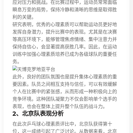
应对压力和挑战。在比赛过程中，运动员常常面临
瞬息万变的局势，保持冷静和清晰的思维是取得胜
利的关键。
研究表明，优秀的心理素质可以帮助运动员更好地
发挥自身潜力，提升比赛中的表现。尤其是在决赛
等高压环境下，能够管理焦虑情绪、集中注意力并
保持自信心，会显著提高获胜几率。因此，在运动
训练中加强心理素质培养已成为各级球队的重要任
务。
此外，良好的团队氛围也是提升集体心理素质的重
要因素。队员之间相互支持与信任，可以有效缓解
个人在比赛中的紧张感，从而形成一种积极向上的
竞争环境。这种团队凝聚力不仅会影响单个选手的
表现，也会在整体上提升整个队伍的战斗力。
2、北京队表现分析
在此次乒乓球心理素质评比中，北京队获得第十
位，这一成绩引起了广泛讨论。从数据来看，北京