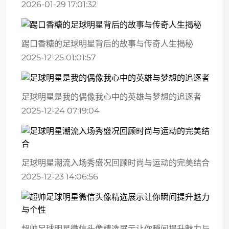
2026-01-29 17:01:32
踢口香糖的足球明星背后的故事与传奇人生揭秘
2025-12-25 01:01:57
足球明星是我的偶像我心中的英雄与梦想的追逐者
2025-12-24 07:19:04
足球明星潮流入场秀盛况回顾时尚与运动的完美结合
2025-12-23 14:06:56
超帅足球明星微信头像精选展示让你瞬间提升魅力与