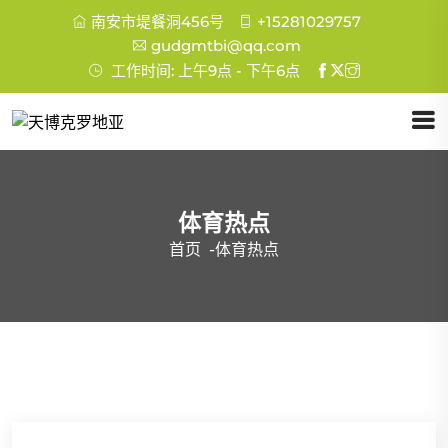
南安市堤餐洞456号
+15281029757
gudgmtbi@qq.com
工作时间: 上午9点 - 下午6点
体育热点
首页
-
体育热点