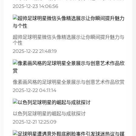
2025-12-23 14:06:56
超帅足球明星微信头像精选展示让你瞬间提升魅力与
个性
2025-12-22 21:48:19
像素画风格的足球明星全景展示与创意艺术作品欣赏
2025-12-22 04:11:14
以色列足球明星的崛起与成就探讨
2025-12-21 12:25:09