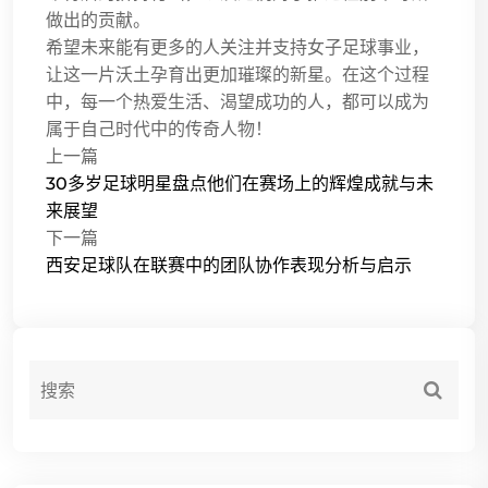
做出的贡献。
希望未来能有更多的人关注并支持女子足球事业，
让这一片沃土孕育出更加璀璨的新星。在这个过程
中，每一个热爱生活、渴望成功的人，都可以成为
属于自己时代中的传奇人物！
上一篇
30多岁足球明星盘点他们在赛场上的辉煌成就与未
来展望
下一篇
西安足球队在联赛中的团队协作表现分析与启示