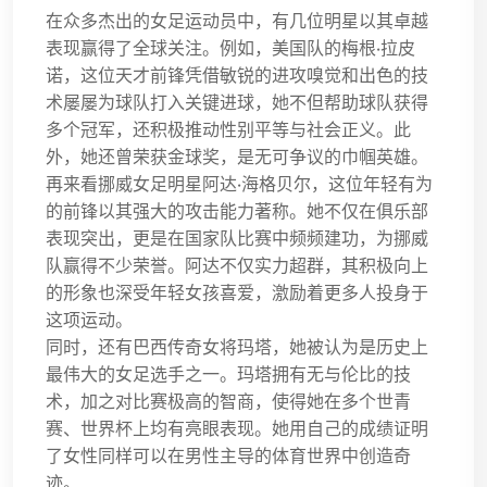
在众多杰出的女足运动员中，有几位明星以其卓越
表现赢得了全球关注。例如，美国队的梅根·拉皮
诺，这位天才前锋凭借敏锐的进攻嗅觉和出色的技
术屡屡为球队打入关键进球，她不但帮助球队获得
多个冠军，还积极推动性别平等与社会正义。此
外，她还曾荣获金球奖，是无可争议的巾帼英雄。
再来看挪威女足明星阿达·海格贝尔，这位年轻有为
的前锋以其强大的攻击能力著称。她不仅在俱乐部
表现突出，更是在国家队比赛中频频建功，为挪威
队赢得不少荣誉。阿达不仅实力超群，其积极向上
的形象也深受年轻女孩喜爱，激励着更多人投身于
这项运动。
同时，还有巴西传奇女将玛塔，她被认为是历史上
最伟大的女足选手之一。玛塔拥有无与伦比的技
术，加之对比赛极高的智商，使得她在多个世青
赛、世界杯上均有亮眼表现。她用自己的成绩证明
了女性同样可以在男性主导的体育世界中创造奇
迹。