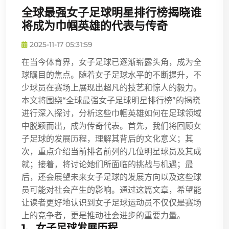
全球最强女子足球明星排行榜揭晓谁
将成为巾帼英雄的代表与传奇
2025-11-17 05:31:59
在当今体育界，女子足球已逐渐崭露头角，成为全
球瞩目的焦点。随着女子足球水平的不断提升，不
少球员在赛场上展现出超凡的技艺和惊人的毅力。
本文将围绕“全球最强女子足球明星排行榜”的揭晓
进行深入探讨，分析这些巾帼英雄如何在足球领域
中脱颖而出，成为传奇代表。首先，我们将回顾女
子足球的发展历程，理解其背后的文化意义；其
次，重点介绍当前排名前列的几位明星球员及其成
就；接着，将讨论她们所面临的挑战与机遇；最
后，还会展望未来女子足球的发展方向以及这些球
员可能对社会产生的影响。通过这篇文章，希望能
让读者更好地认识到女子足球运动员不仅仅是赛场
上的竞争者，更是推动社会进步的重要力量。
1、女子足球发展历程