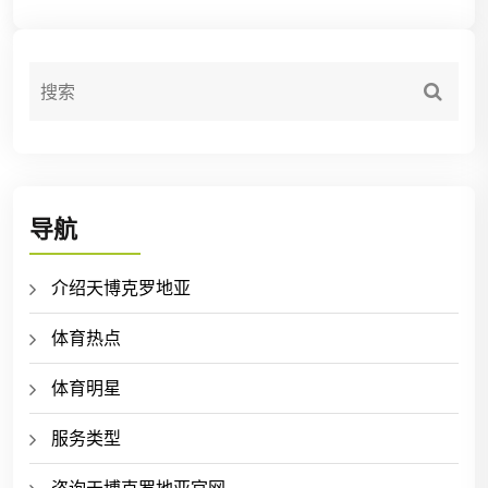
导航
介绍天博克罗地亚
体育热点
体育明星
服务类型