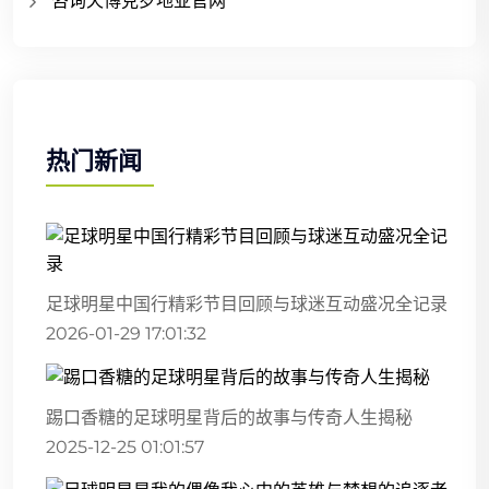
咨询天博克罗地亚官网
热门新闻
足球明星中国行精彩节目回顾与球迷互动盛况全记录
2026-01-29 17:01:32
踢口香糖的足球明星背后的故事与传奇人生揭秘
2025-12-25 01:01:57