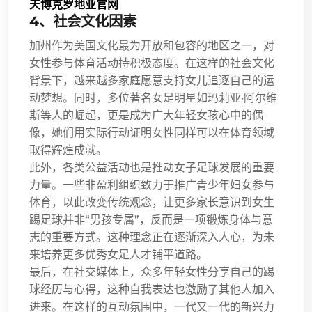
天博克罗地亚官网
4、社会文化因素
加州作为美国文化最为开放和包容的地区之一，对
女性参与体育活动持积极态度。在这样的社会文化
背景下，越来越多家庭愿意支持女儿追逐自己的运
动梦想。同时，多位著名女足明星如玛莉亚·阿尔维
斯等人的崛起，更是成为广大年轻女孩心中的偶
像，她们用实际行动证明女性同样可以在体育领域
取得辉煌成就。
此外，各类公益活动也是推动女子足球发展的重要
力量。一些非盈利组织致力于推广青少年妇女参与
体育，以此改变传统观念，让更多家长意识到女生
踢足球并非“男孩专属”，反而是一项锻炼身体与意
志的重要方式。这种理念正在逐渐深入人心，为未
来培养更多优秀女足人才铺平道路。
最后，在社交媒体上，众多年轻女性分享自己的踢
球经历与心得，这种自我表达也激励了其他人加入
进来。在这样的互动氛围中，一代又一代的新兴力