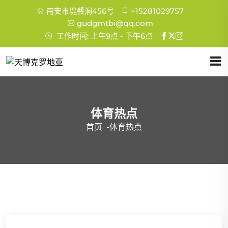
南安市堤餐洞456号
+15281029757
gudgmtbi@qq.com
工作时间: 上午9点 - 下午6点
体育热点
首页
-
体育热点