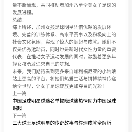
量不断涌现，共同推动着加州乃至全美女子足球的
发展进程。
总结：
综上所述，加州女孩足球明星凭借优越的发展环
境、完善的训练体系、高水平赛事以及积极向上的
社会文化氛围，实现了惊人的崛起与成就。她们不
仅是优秀运动员，同时也是新时代女性力量的重要
代表，在推动女子运动发展的同时，激励着更多年
轻女孩勇敢追求自己的梦想.
未来，我们期待看到更多来自加利福尼亚的小姑娘
站上更高的平台，将她们热爱生活与拼搏精神传递
给全世界，让女子足球绽放更加夺目的光彩！
上一篇
中国足球明星球迷名单揭晓球迷热情助力中国足球
崛起
下一篇
三大球王足球明星的传奇故事与辉煌成就全解析