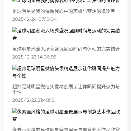
足球明星是我的偶像我心中的英雄与梦想的追逐者
2025-12-24 07:19:04
足球明星潮流入场秀盛况回顾时尚与运动的完美结合
2025-12-23 14:06:56
超帅足球明星微信头像精选展示让你瞬间提升魅力与
个性
2025-12-22 21:48:19
像素画风格的足球明星全景展示与创意艺术作品欣赏