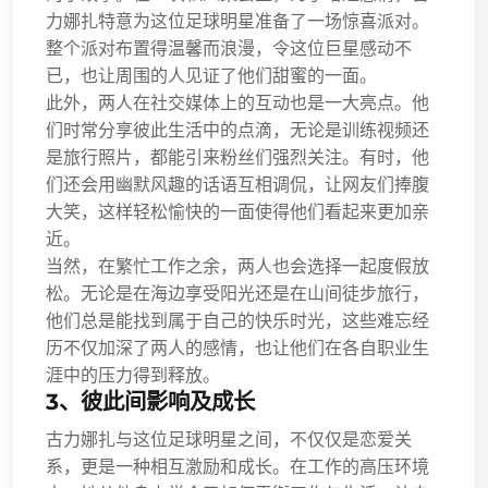
力娜扎特意为这位足球明星准备了一场惊喜派对。
整个派对布置得温馨而浪漫，令这位巨星感动不
已，也让周围的人见证了他们甜蜜的一面。
此外，两人在社交媒体上的互动也是一大亮点。他
们时常分享彼此生活中的点滴，无论是训练视频还
是旅行照片，都能引来粉丝们强烈关注。有时，他
们还会用幽默风趣的话语互相调侃，让网友们捧腹
大笑，这样轻松愉快的一面使得他们看起来更加亲
近。
当然，在繁忙工作之余，两人也会选择一起度假放
松。无论是在海边享受阳光还是在山间徒步旅行，
他们总是能找到属于自己的快乐时光，这些难忘经
历不仅加深了两人的感情，也让他们在各自职业生
涯中的压力得到释放。
3、彼此间影响及成长
古力娜扎与这位足球明星之间，不仅仅是恋爱关
系，更是一种相互激励和成长。在工作的高压环境