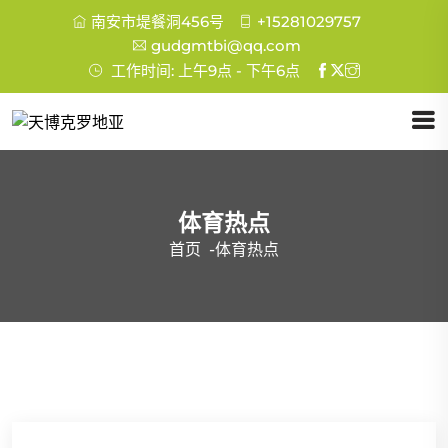
南安市堤餐洞456号
+15281029757
gudgmtbi@qq.com
工作时间: 上午9点 - 下午6点
体育热点
首页
-
体育热点