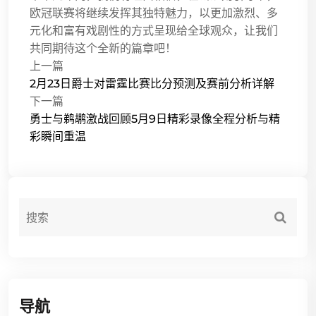
欧冠联赛将继续发挥其独特魅力，以更加激烈、多
元化和富有戏剧性的方式呈现给全球观众，让我们
共同期待这个全新的篇章吧！
上一篇
2月23日爵士对雷霆比赛比分预测及赛前分析详解
下一篇
勇士与鹈鹕激战回顾5月9日精彩录像全程分析与精
彩瞬间重温
导航