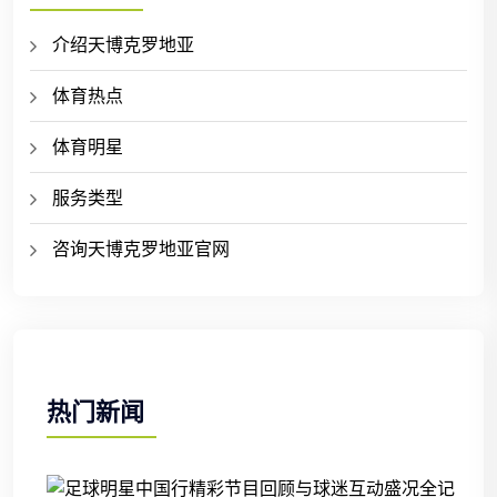
介绍天博克罗地亚
体育热点
体育明星
服务类型
咨询天博克罗地亚官网
热门新闻