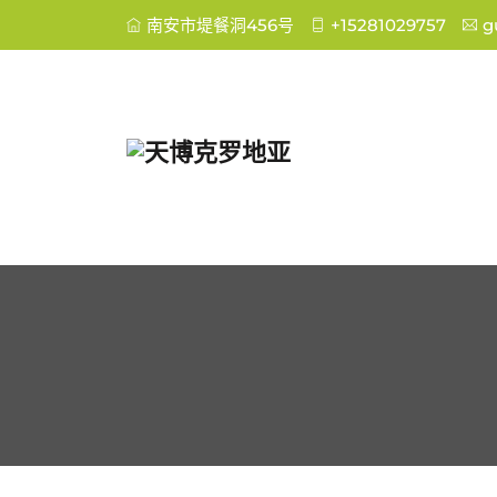
南安市堤餐洞456号
+15281029757
g