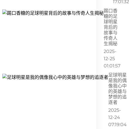
17:01:32
踢口香
糖的足
球明星
背后的
故事与
传奇人
生揭秘
2025-
12-25
01:01:57
足球明星
是我的偶
像我心中
的英雄与
梦想的追
逐者
2025-
12-24
07:19:04