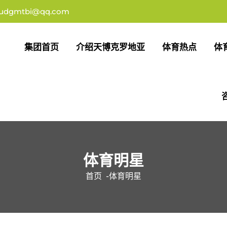
udgmtbi@qq.com
集团首页
介绍天博克罗地亚
体育热点
体
体育明星
首页
-
体育明星