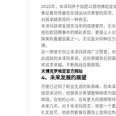
2022年，本泽玛终于如愿以偿地捧起
象征着世界最佳足球运动员荣誉的奖项，
对其卓越表现的一种肯定。
本泽玛获得金球奖当年的成绩斐然，无论
他在欧冠赛事中的精彩表现、更是让人记
殊荣的重要因素之一。无论面对何种压力
难。
这一荣誉不仅让本泽玛获得广泛赞誉，也
此成就的本泽玛来说，这份荣耀背后则蕴
续追求卓越，不断挑战自我极限。
天博克罗地亚官方网站
4、未来发展的展望
尽管已达到了职业生涯的新高峰，但本泽
接受采访时，他曾表示希望能够继续为国
辉煌。在他的心中，总有更大的理想等待
未来几年，对于本泽玛而言，将是一个重
扎实技艺，他依然能够在赛场上发挥出色