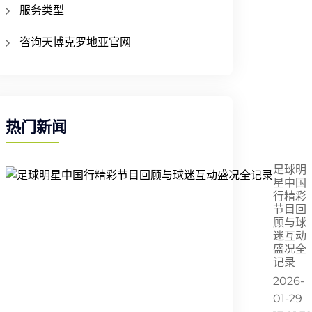
服务类型
咨询天博克罗地亚官网
热门新闻
足球明
星中国
行精彩
节目回
顾与球
迷互动
盛况全
记录
2026-
01-29