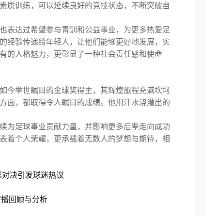
素质训练，可以延续良好的竞技状态，不断突破自
也表达过希望参与青训和公益事业，为更多热爱足
的经验传递给年轻人，让他们能够更好地发展，实
有的人格魅力，更彰显了一种社会责任感和使命
如今举世瞩目的金球奖得主，其辉煌旅程充满坎坷
方面，都取得令人瞩目的成绩。他用汗水浇灌出的
续为足球事业贡献力量，并影响更多后辈走向成功
表着个人荣耀，更承载着无数人的梦想与期待，相
彩对决引发球迷热议
转播回顾与分析