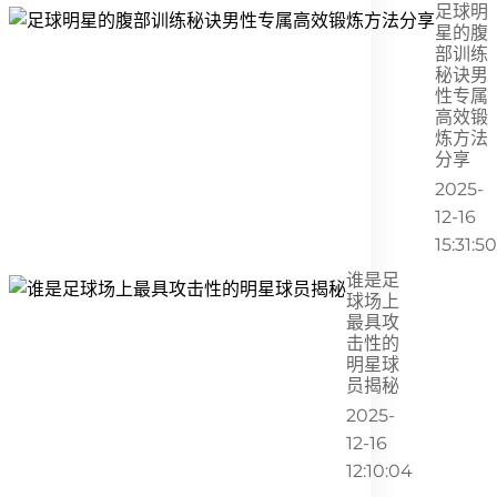
足球明
星的腹
部训练
秘诀男
性专属
高效锻
炼方法
分享
2025-
12-16
15:31:50
谁是足
球场上
最具攻
击性的
明星球
员揭秘
2025-
12-16
12:10:04