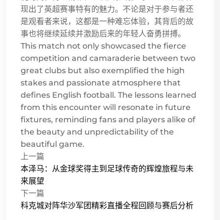
现出了英超赛事特有的魅力。不论是对于参与者还
是观看者来说，这都是一种难忘体验，其背后的故
事也将继续延续并激励后来的年轻人奋勇拼搏。
This match not only showcased the fierce
competition and camaraderie between two
great clubs but also exemplified the high
stakes and passionate atmosphere that
defines English football. The lessons learned
from this encounter will resonate in future
fixtures, reminding fans and players alike of
the beauty and unpredictability of the
beautiful game.
上一篇
本泽马：从金球奖得主到足球传奇的辉煌旅程与未
来展望
下一篇
科克城对阵华沙军团精彩直播全程回顾与赛后分析