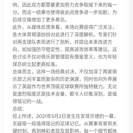
响，因此双方都需要更加努力去争取接下来的每一
分。而这一结果也使得彼此间竞争进一步加剧，为
后续交锋增加了更多悬念。
此外，从媒体反馈来看，本场比赛获得广泛关注，
各大体育频道纷纷对此进行了深度解析。专家们针
对两支球队表现进行了剖析，并提出未来改进方
向，如加强防守稳定性，提高进攻效率等建议。这
些讨论不仅对俱乐部管理层有借鉴意义，也为年轻
球员树立起更高标准。
总体而言，这样一场经典对决，不仅加深了两家俱
乐部之间丰富而复杂的历史渊源，同时也向外界展
示了英超作为世界顶级足球联赛所独特魅力。无论
是激烈程度还是技术含量，都令人印象深刻，是值
得铭记的一战。
总结：
综上所述，2021年5月2日发生在安菲尔德的一幕，
无疑是一段值得铭记的足球记忆。从赛事背景到关
键时刻，再到精彩表现及其影响，每一个细节都体