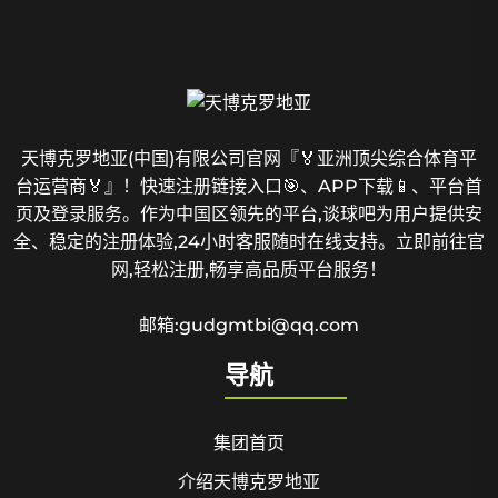
天博克罗地亚(中国)有限公司官网『🏅亚洲顶尖综合体育平
台运营商🏅』！快速注册链接入口🎯、APP下载📱、平台首
页及登录服务。作为中国区领先的平台,谈球吧为用户提供安
全、稳定的注册体验,24小时客服随时在线支持。立即前往官
网,轻松注册,畅享高品质平台服务！
邮箱:gudgmtbi@qq.com
导航
集团首页
介绍天博克罗地亚