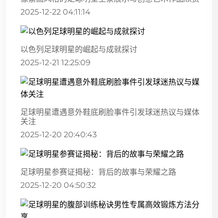
2025-12-22 04:11:14
以色列足球明星的崛起与成就探讨
2025-12-21 12:25:09
足球明星遭遇意外鞋底刷脸事件引发球迷热议与媒体
关注
2025-12-20 20:40:43
足球明星参赛证揭秘：背后的故事与荣耀之路
2025-12-20 04:50:32